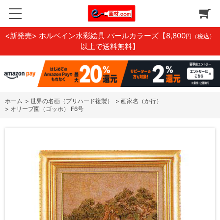
<新発売> ホルベイン水彩絵具 パールカラーズ
【8,800
円（税込）
以上で送料無料】
ホーム
>
世界の名画（プリハード複製）
>
画家名（か行）
>
オリーブ園（ゴッホ） F6号