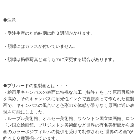
●注意
・受注生産のため納期は約３週間かかります。
・額縁にはガラスが付いていません。
・額縁は掲載写真と違うものに変更する場合があります。
●プリハードの複製画とは・・・
・絵画用キャンバスの表面に特殊な加工（特許）をして原画再現性
を高め、そのキャンバスに耐光性インクで直接刷って作られた複製
画で、キャンバスの風合いと色彩の立体感が限りなく原画に近い表
現を可能にしました。
．ルーブル美術館、オルセー美術館、ワシントン国立絵画館、ロン
ドン国立絵画館、ブリジストン美術館など世界の有名美術館から原
画のカラーポジフィルムの提供を受けて制作された“世界の名画”が
約４００種類揃っています。