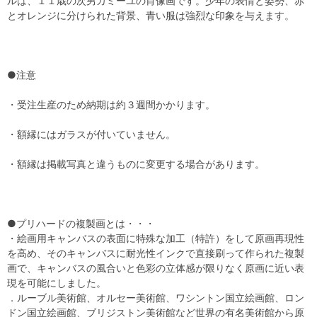
ルは、１１歳の次男カミーユの肖像画です。少年の表情と姿勢、赤
とオレンジに分けられた背景、青い服は強烈な印象を与えます。
●注意
・受注生産のため納期は約３週間かかります。
・額縁にはガラスが付いていません。
・額縁は掲載写真と違うものに変更する場合があります。
●プリハードの複製画とは・・・
・絵画用キャンバスの表面に特殊な加工（特許）をして原画再現性
を高め、そのキャンバスに耐光性インクで直接刷って作られた複製
画で、キャンバスの風合いと色彩の立体感が限りなく原画に近い表
現を可能にしました。
．ルーブル美術館、オルセー美術館、ワシントン国立絵画館、ロン
ドン国立絵画館、ブリジストン美術館など世界の有名美術館から原