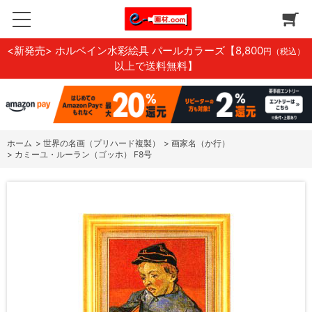
<新発売> ホルベイン水彩絵具 パールカラーズ
【8,800
円（税込）
以上で送料無料】
ホーム
>
世界の名画（プリハード複製）
>
画家名（か行）
>
カミーユ・ルーラン（ゴッホ） F8号