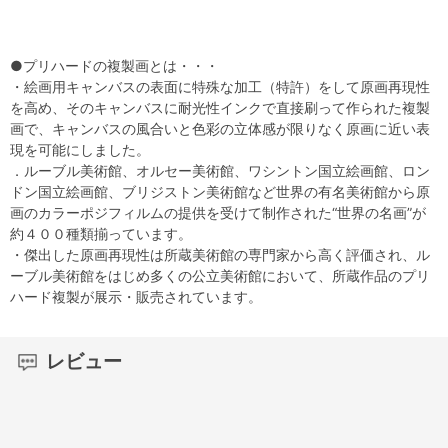
●プリハードの複製画とは・・・
・絵画用キャンバスの表面に特殊な加工（特許）をして原画再現性
を高め、そのキャンバスに耐光性インクで直接刷って作られた複製
画で、キャンバスの風合いと色彩の立体感が限りなく原画に近い表
現を可能にしました。
．ルーブル美術館、オルセー美術館、ワシントン国立絵画館、ロン
ドン国立絵画館、ブリジストン美術館など世界の有名美術館から原
画のカラーポジフィルムの提供を受けて制作された“世界の名画”が
約４００種類揃っています。
・傑出した原画再現性は所蔵美術館の専門家から高く評価され、ル
ーブル美術館をはじめ多くの公立美術館において、所蔵作品のプリ
ハード複製が展示・販売されています。
レビュー