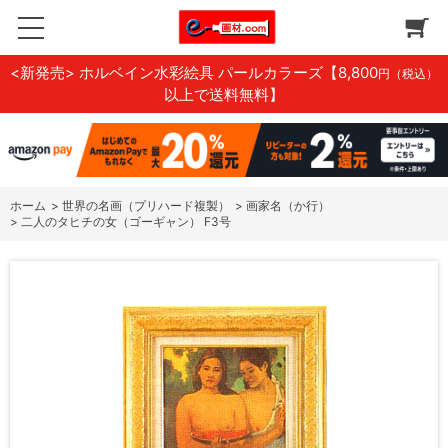
<新発売> ホルベイン水彩絵具 パールカラーズ
【8,800
円（税込）
以上で送料無料】
ホーム
>
世界の名画（プリハード複製）
>
画家名（か行）
>
二人のタヒチの女（ゴーギャン） F3号