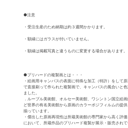
●注意
・受注生産のため納期は約３週間かかります。
・額縁にはガラスが付いていません。
・額縁は掲載写真と違うものに変更する場合があります。
●プリハードの複製画とは・・・
・絵画用キャンバスの表面に特殊な加工（特許）をして原
で直接刷って作られた複製画で、キャンバスの風合いと色
ました。
．ルーブル美術館、オルセー美術館、ワシントン国立絵画
ど世界の有名美術館から原画のカラーポジフィルムの提供
揃っています。
・傑出した原画再現性は所蔵美術館の専門家から高く評価
において、所蔵作品のプリハード複製が展示・販売されて