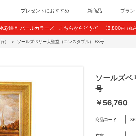
プレゼントにおすすめ
新商品
ブラン
ン水彩絵具 パールカラーズ こちらからどうぞ
【8,800
円（税
か行）
>
ソールズベリー大聖堂（コンスタブル） F8号
ソールズベ
号
￥56,760
商品コード
86
在庫