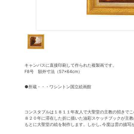
キャンバスに直接印刷して作られた複製画です。
F8号 額外寸法（57×64cm）
●所蔵・・・ワシントン国立絵画館
コンスタブルは１８１１年友人で大聖堂の主教の招きでこ
８２０年に滞在した折に描いた油彩スケッチブックが主教
もとに大聖堂の絵を制作します。しかし､今度は雲の描写