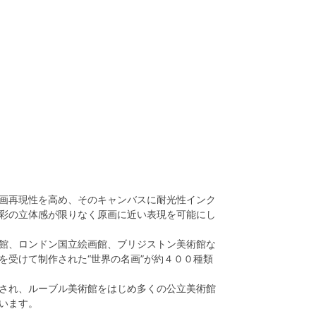
画再現性を高め、そのキャンバスに耐光性インク
彩の立体感が限りなく原画に近い表現を可能にし
館、ロンドン国立絵画館、ブリジストン美術館な
を受けて制作された“世界の名画”が約４００種類
され、ルーブル美術館をはじめ多くの公立美術館
います。