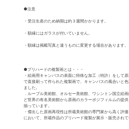
●注意
・受注生産のため納期は約３週間かかります。
・額縁にはガラスが付いていません。
・額縁は掲載写真と違うものに変更する場合があります。
●プリハードの複製画とは・・・
・絵画用キャンバスの表面に特殊な加工（特許）をして原
で直接刷って作られた複製画で、キャンバスの風合いと色
ました。
．ルーブル美術館、オルセー美術館、ワシントン国立絵画
ど世界の有名美術館から原画のカラーポジフィルムの提供
揃っています。
・傑出した原画再現性は所蔵美術館の専門家から高く評価
において、所蔵作品のプリハード複製が展示・販売されて