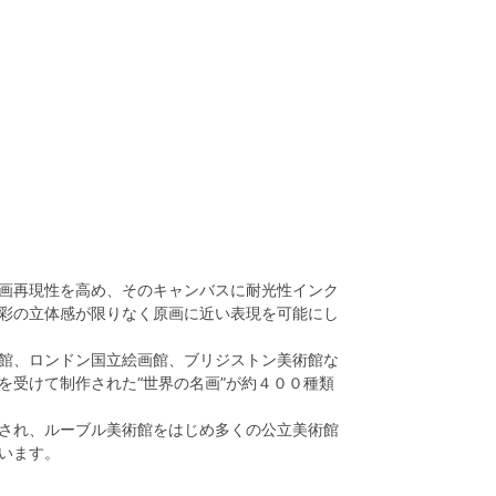
画再現性を高め、そのキャンバスに耐光性インク
彩の立体感が限りなく原画に近い表現を可能にし
館、ロンドン国立絵画館、ブリジストン美術館な
を受けて制作された“世界の名画”が約４００種類
され、ルーブル美術館をはじめ多くの公立美術館
います。