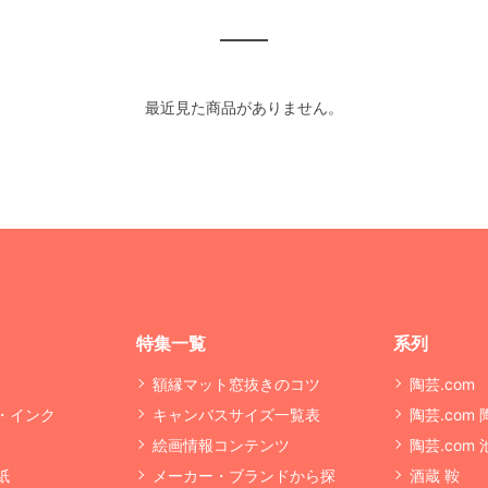
最近見た商品がありません。
特集一覧
系列
額縁マット窓抜きのコツ
陶芸.com
・インク
キャンバスサイズ一覧表
陶芸.com
絵画情報コンテンツ
陶芸.com
紙
メーカー・ブランドから探
酒蔵 鞍