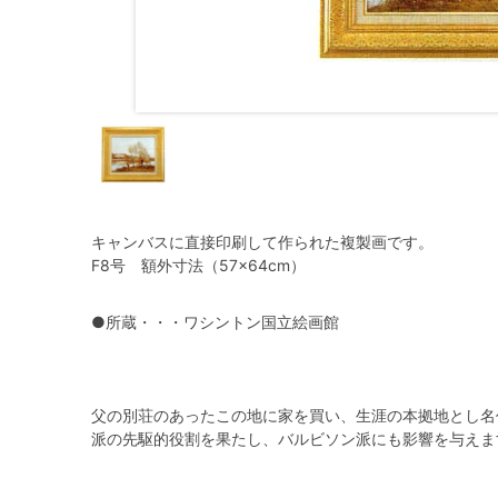
キャンバスに直接印刷して作られた複製画です。
F8号 額外寸法（57×64cm）
●所蔵・・・ワシントン国立絵画館
父の別荘のあったこの地に家を買い、生涯の本拠地とし名
派の先駆的役割を果たし、バルビソン派にも影響を与えま