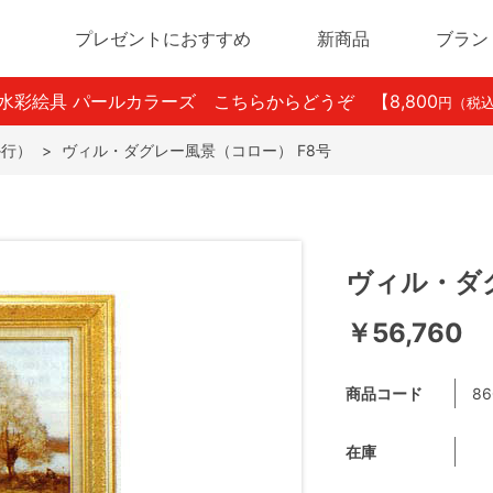
プレゼントにおすすめ
新商品
ブラン
ン水彩絵具 パールカラーズ こちらからどうぞ
【8,800
円（税
か行）
>
ヴィル・ダグレー風景（コロー） F8号
ヴィル・ダ
￥56,760
商品コード
86
在庫