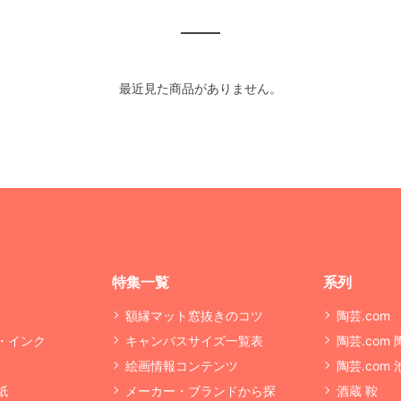
最近見た商品がありません。
特集一覧
系列
額縁マット窓抜きのコツ
陶芸.com
・インク
キャンバスサイズ一覧表
陶芸.com
絵画情報コンテンツ
陶芸.com
紙
メーカー・ブランドから探
酒蔵 鞍