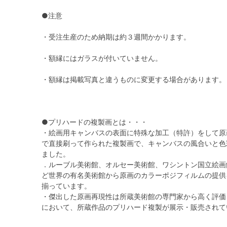
●注意
・受注生産のため納期は約３週間かかります。
・額縁にはガラスが付いていません。
・額縁は掲載写真と違うものに変更する場合があります。
●プリハードの複製画とは・・・
・絵画用キャンバスの表面に特殊な加工（特許）をして原
で直接刷って作られた複製画で、キャンバスの風合いと色
ました。
．ルーブル美術館、オルセー美術館、ワシントン国立絵画
ど世界の有名美術館から原画のカラーポジフィルムの提供
揃っています。
・傑出した原画再現性は所蔵美術館の専門家から高く評価
において、所蔵作品のプリハード複製が展示・販売されて