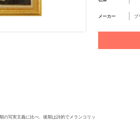
メーカー
プ
期の写実主義に比べ、後期は詩的でメランコリッ