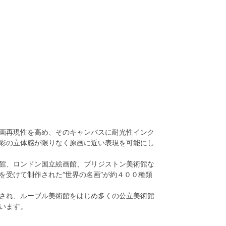
画再現性を高め、そのキャンバスに耐光性インク
彩の立体感が限りなく原画に近い表現を可能にし
館、ロンドン国立絵画館、ブリジストン美術館な
を受けて制作された“世界の名画”が約４００種類
され、ルーブル美術館をはじめ多くの公立美術館
います。