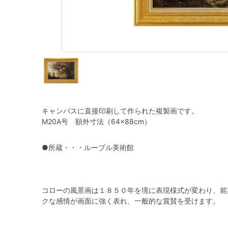
キャンバスに直接印刷して作られた複製画です。
M20A号 額外寸法（64×88cm）
●所蔵・・・ルーブル美術館
コローの風景画は１８５０年を境に表現様式が変わり、前
クな感情が画面に強く表れ、一般的な賞賛を受けます。