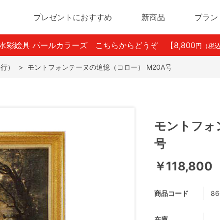
プレゼントにおすすめ
新商品
ブラン
ン水彩絵具 パールカラーズ こちらからどうぞ
【8,800
円（税
か行）
>
モントフォンテーヌの追憶（コロー） M20A号
モントフォ
号
￥118,800
商品コード
86
在庫