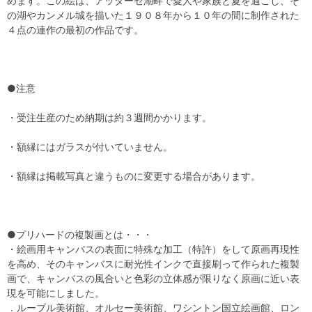
めます。この絵は、アッターゼ湖畔で愛人や家族と夏を過ごし、そ
の湖やカンメル城を描いた１９０８年から１０年の間に制作された
４点の連作の最初の作品です。
●注意
・受注生産のため納期は約３週間かかります。
・額縁にはガラスが付いていません。
・額縁は掲載写真と違うものに変更する場合があります。
●プリハードの複製画とは・・・
・絵画用キャンバスの表面に特殊な加工（特許）をして原画再現性
を高め、そのキャンバスに耐光性インクで直接刷って作られた複製
画で、キャンバスの風合いと色彩の立体感が限りなく原画に近い表
現を可能にしました。
．ルーブル美術館、オルセー美術館、ワシントン国立絵画館、ロン