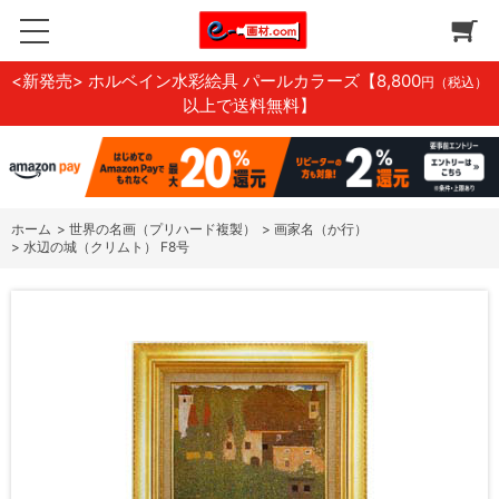
<新発売> ホルベイン水彩絵具 パールカラーズ
【8,800
円（税込）
以上で送料無料】
ホーム
>
世界の名画（プリハード複製）
>
画家名（か行）
>
水辺の城（クリムト） F8号