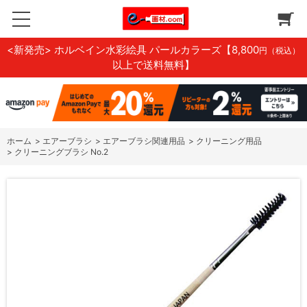
<新発売> ホルベイン水彩絵具 パールカラーズ
【8,800
円（税込）
以上で送料無料】
ホーム
>
エアーブラシ
>
エアーブラシ関連用品
>
クリーニング用品
>
クリーニングブラシ No.2