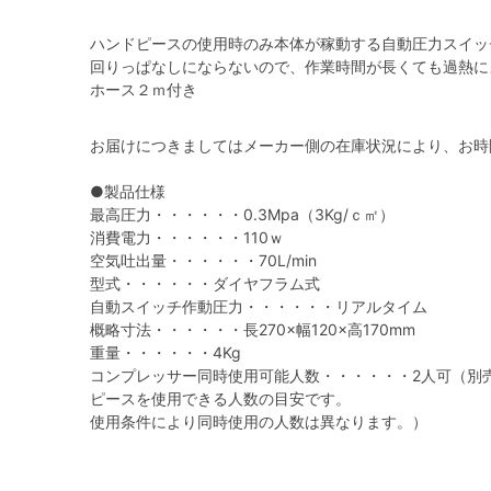
ハンドピースの使用時のみ本体が稼動する自動圧力スイッ
回りっぱなしにならないので、作業時間が長くても過熱に
ホース２ｍ付き
お届けにつきましてはメーカー側の在庫状況により、お時
●製品仕様
最高圧力・・・・・・0.3Mpa（3Kg/ｃ㎡）
消費電力・・・・・・110ｗ
空気吐出量・・・・・・70L/min
型式・・・・・・ダイヤフラム式
自動スイッチ作動圧力・・・・・・リアルタイム
概略寸法・・・・・・長270×幅120×高170mm
重量・・・・・・4Kg
コンプレッサー同時使用可能人数・・・・・・2人可（別
ピースを使用できる人数の目安です。
使用条件により同時使用の人数は異なります。）