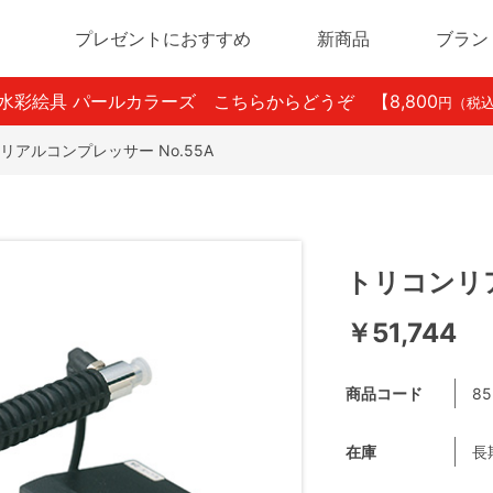
プレゼントにおすすめ
新商品
ブラン
ン水彩絵具 パールカラーズ こちらからどうぞ
【8,800
円（税
リアルコンプレッサー No.55A
トリコンリア
￥51,744
商品コード
85
在庫
長