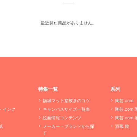
最近見た商品がありません。
特集一覧
系列
額縁マット窓抜きのコツ
陶芸.com
・インク
キャンバスサイズ一覧表
陶芸.com
絵画情報コンテンツ
陶芸.com
紙
メーカー・ブランドから探
酒蔵 鞍
す