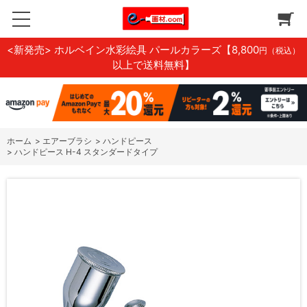
<新発売> ホルベイン水彩絵具 パールカラーズ
【8,800
円（税込）
以上で送料無料】
ホーム
>
エアーブラシ
>
ハンドピース
>
ハンドピース H-4 スタンダードタイプ