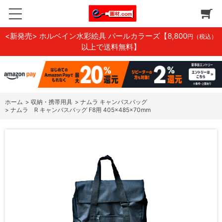
<新発売> ホルベイン水彩絵具 パールカラーズ
【8,800
円（税込）
以上で送料無料】
ホーム
>
収納・携帯用具
>
ナムラ キャンバスバッグ
>
ナムラ R キャンバスバッグ F8用 405×485×70mm