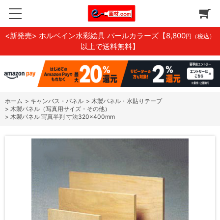
<新発売> ホルベイン水彩絵具 パールカラーズ
【8,800
円（税込）
以上で送料無料】
ホーム
>
キャンバス・パネル
>
木製パネル・水貼りテープ
>
木製パネル（写真用サイズ・その他）
>
木製パネル 写真半判 寸法320×400mm