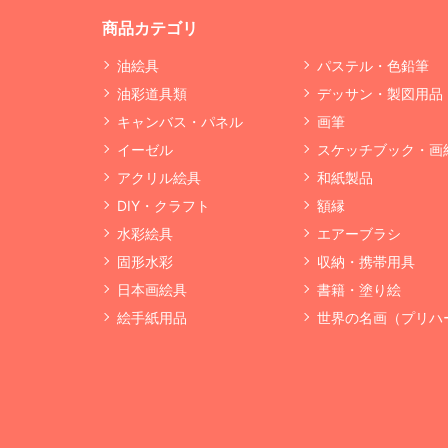
商品カテゴリ
油絵具
パステル・色鉛筆
油彩道具類
デッサン・製図用品
キャンバス・パネル
画筆
イーゼル
スケッチブック・画
アクリル絵具
和紙製品
DIY・クラフト
額縁
水彩絵具
エアーブラシ
固形水彩
収納・携帯用具
日本画絵具
書籍・塗り絵
絵手紙用品
世界の名画（プリハ