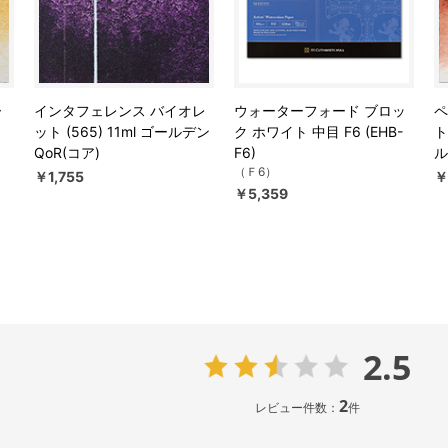
ー
インタフェレンス バイオレ
ウォーターフォード ブロッ
ペ
ット (565) 11ml ゴールデン
ク ホワイト 中目 F6 (EHB-
ト
QoR(コア)
F6)
ル
（Ｆ6）
￥1,755
￥
￥5,359
2.5
2
レビュー件数：
件