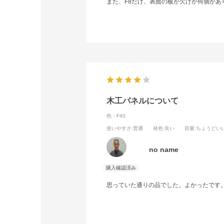
また、F8だけ、表面の板が欠けが何個かあ
木工パネルについて
色：F40
使いやすさ
:普通
発色
:良い
容量
:ちょうどい
no name
思っていた通りの品でした。よかったです