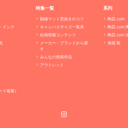
特集一覧
系列
額縁マット窓抜きのコツ
陶芸.com
・インク
キャンバスサイズ一覧表
陶芸.com
絵画情報コンテンツ
陶芸.com
紙
メーカー・ブランドから探
酒蔵 鞍
す
みんなの投稿作品
アウトレット
ード複製）
Instagram