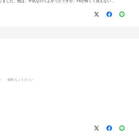
りました。他は、平気なのでよかったですが、F8が怖くて買えない…
い
価格
:ちょうどいい
。