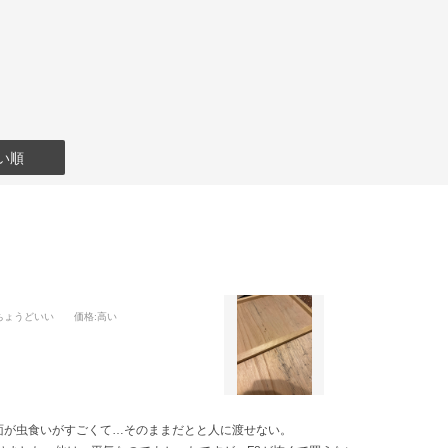
い順
:ちょうどいい
価格
:高い
け背面が虫食いがすごくて…そのままだとと人に渡せない。