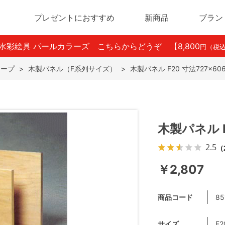
プレゼントにおすすめ
新商品
ブラン
ン水彩絵具 パールカラーズ こちらからどうぞ
【8,800
円（税
テープ
>
木製パネル（F系列サイズ）
>
木製パネル F20 寸法727×60
木製パネル F
2.5
（
￥2,807
商品コード
85
サイズ
F2