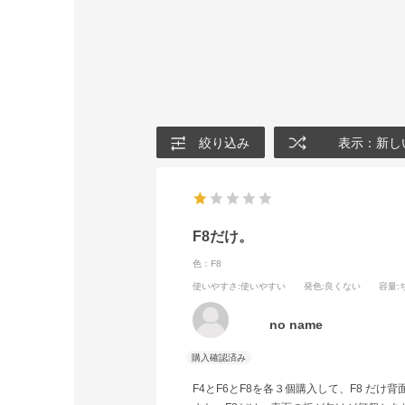
絞り込み
表示：新し
F8だけ。
色：F8
使いやすさ
:使いやすい
発色
:良くない
容量
no name
F4とF6とF8を各３個購入して、F8 だ