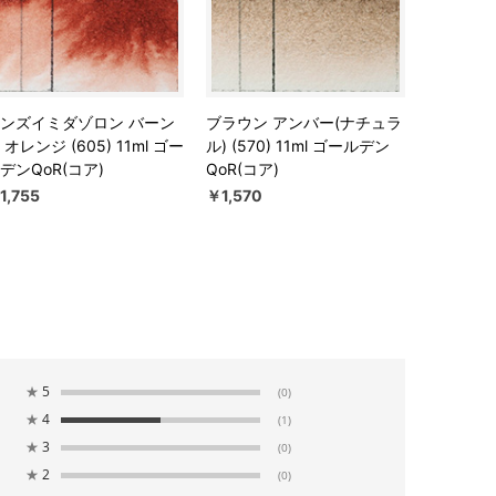
ンズイミダゾロン バーン
ブラウン アンバー(ナチュラ
 オレンジ (605) 11ml ゴー
ル) (570) 11ml ゴールデン
デンQoR(コア)
QoR(コア)
1,755
￥1,570
★
5
(0)
★
4
(1)
★
3
(0)
★
2
(0)