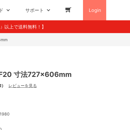
ド
サポート
Login
以上で送料無料！】
込）
6mm
20 寸法727×606mm
2）
レビューを見る
1980
0