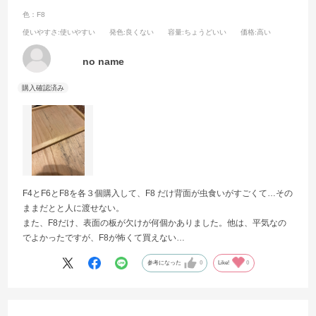
色：F8
使いやすさ
:使いやすい
発色
:良くない
容量
:ちょうどいい
価格
:高い
no name
F4とF6とF8を各３個購入して、F8 だけ背面が虫食いがすごくて…その
ままだとと人に渡せない。
また、F8だけ、表面の板が欠けが何個かありました。他は、平気なの
でよかったですが、F8が怖くて買えない…
参考になった
0
Like!
0