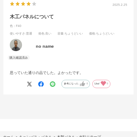
2025.2.25
木工パネルについて
色：F40
使いやすさ
:普通
発色
:良い
容量
:ちょうどいい
価格
:ちょうどいい
no name
思っていた通りの品でした。よかったです。
参考になった
0
Like!
0
ホーム
>
キャンバス・パネル
>
木製パネル・水貼りテープ