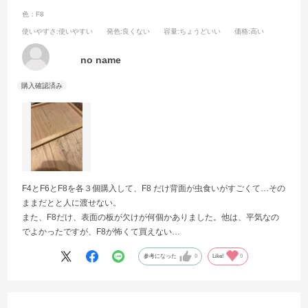
色：F8
使いやすさ
:使いやすい
発色
:良くない
容量
:ちょうどいい
価格
:高い
no name
F4とF6とF8を各３個購入して、F8 だけ背面が虫食いがすごくて…その
ままだとと人に渡せない。
また、F8だけ、表面の板が欠けが何個かありました。他は、平気なの
でよかったですが、F8が怖くて買えない…
参考になった
0
Like!
0