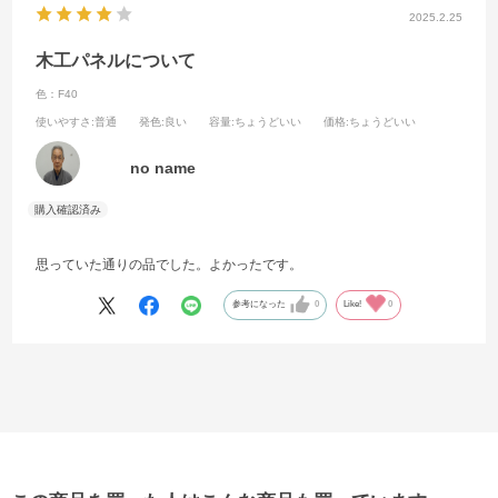
2025.2.25
木工パネルについて
色：F40
使いやすさ
:普通
発色
:良い
容量
:ちょうどいい
価格
:ちょうどいい
no name
思っていた通りの品でした。よかったです。
参考になった
0
Like!
0