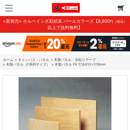
<新発売> ホルベイン水彩絵具 パールカラーズ
【8,800
円（税込）
以上で送料無料】
ホーム
>
キャンバス・パネル
>
木製パネル・水貼りテープ
>
木製パネル（F系列サイズ）
>
木製パネル F6 寸法410×318mm