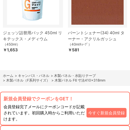
ジェッソ詰替用パック 450ml リ
バーントシェナー(34) 40ml タ
キテックス・メディウム
ーナー・アクリルガッシュ
（450ml）
（40mlﾁｭｰﾌﾞ）
￥1,653
￥581
ホーム
>
キャンバス・パネル
>
木製パネル・水貼りテープ
>
木製パネル（F系列サイズ）
>
木製パネル F6 寸法410×318mm
新規会員登録でクーポンをGET！
会員登録完了メールにクーポンコードが記載
されています。初回購入時からご利用いただ
今すぐ新規会員登録
けます。