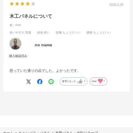
2025.2.25
木工パネルについて
色：F40
使いやすさ
:普通
発色
:良い
容量
:ちょうどいい
価格
:ちょうどいい
no name
思っていた通りの品でした。よかったです。
参考になった
0
Like!
0
ホーム
>
キャンバス・パネル
>
木製パネル・水貼りテープ