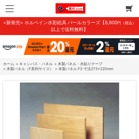
<新発売> ホルベイン水彩絵具 パールカラーズ
【8,800
円（税込）
以上で送料無料】
ホーム
>
キャンバス・パネル
>
木製パネル・水貼りテープ
>
木製パネル（F系列サイズ）
>
木製パネル F3 寸法273×220mm