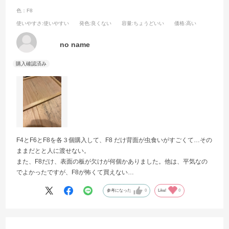
色：F8
使いやすさ
:使いやすい
発色
:良くない
容量
:ちょうどいい
価格
:高い
no name
F4とF6とF8を各３個購入して、F8 だけ背面が虫食いがすごくて…その
ままだとと人に渡せない。
また、F8だけ、表面の板が欠けが何個かありました。他は、平気なの
でよかったですが、F8が怖くて買えない…
参考になった
0
Like!
0