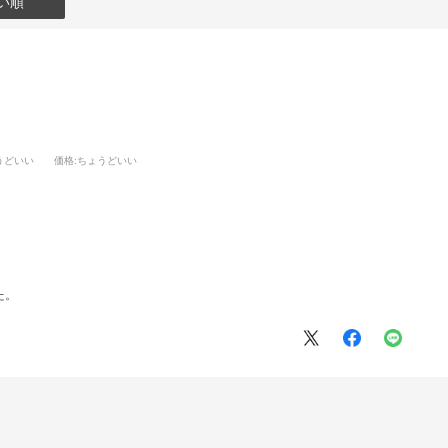
い順
うどいい
価格
:ちょうどいい
た。