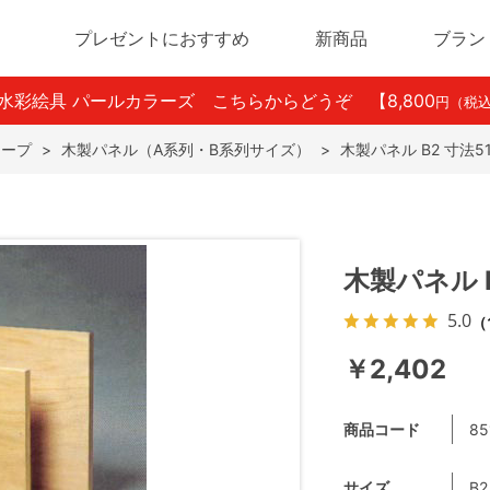
プレゼントにおすすめ
新商品
ブラン
ン水彩絵具 パールカラーズ こちらからどうぞ
【8,800
円（税
テープ
>
木製パネル（A系列・B系列サイズ）
>
木製パネル B2 寸法51
木製パネル B
5.0
（
￥2,402
商品コード
85
サイズ
B2