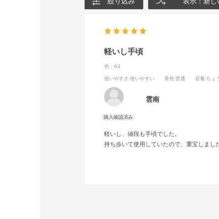
絞り込み
表示：新し
軽いし手頃
色：A3
使いやすさ
:使いやすい
発色
:普通
容量
:ちょ
雲南
軽いし、値段も手頃でした。
持ち歩いて使用していたので、重宝しまし