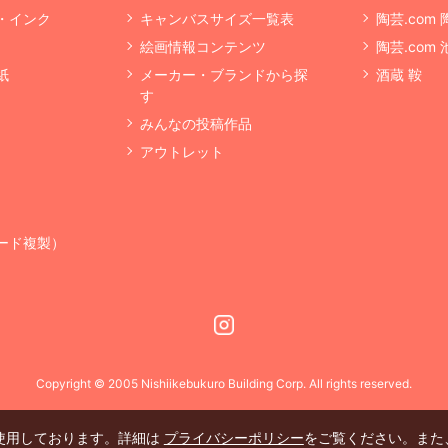
・インク
キャンバスサイズ一覧表
陶芸.com
絵画情報コンテンツ
陶芸.com
紙
メーカー・ブランドから探
酒蔵 鞍
す
みんなの投稿作品
アウトレット
ード複製）
Instagram
Copyright © 2005 Nishiikebukuro Building Corp. All rights reserved.
を使用しております。詳細は
プライバシーポリシー
をご覧ください。また