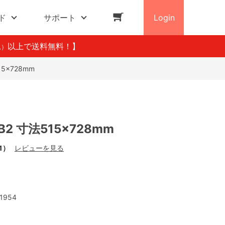
ド
サポート
Login
以上で送料無料！】
込）
5×728mm
2 寸法515×728mm
1）
レビューを見る
1954