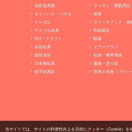
油彩道具類
デッサン・製図用品
キャンバス・パネル
画筆
イーゼル
スケッチブック・画
アクリル絵具
和紙製品
DIY・クラフト
額縁
水彩絵具
エアーブラシ
固形水彩
収納・携帯用具
日本画絵具
書籍・塗り絵
絵手紙用品
世界の名画（プリハ
当サイトでは、サイトの利便性向上を目的にクッキー（Cookie）