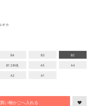
ルオカ
B4
B3
B2
B1 2本桟
A5
A4
A2
A1
買い物かごへ入れる