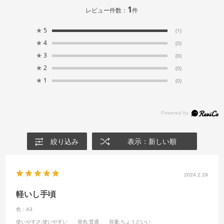
1
レビュー件数：
件
★
5
(1)
★
4
(0)
★
3
(0)
★
2
(0)
★
1
(0)
絞り込み
表示：新しい順
2024.2.29
軽いし手頃
色：A3
使いやすさ
:使いやすい
発色
:普通
容量
:ちょうどいい