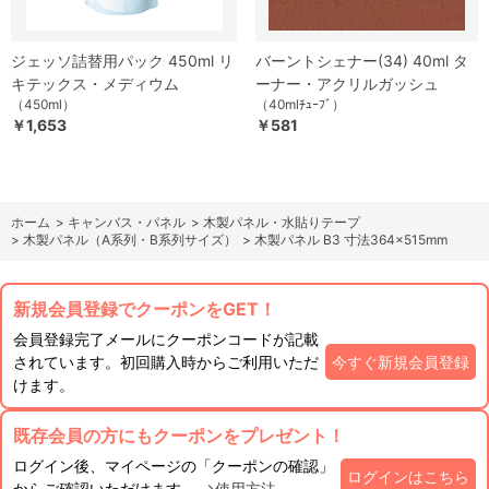
ジェッソ詰替用パック 450ml リ
バーントシェナー(34) 40ml タ
キテックス・メディウム
ーナー・アクリルガッシュ
（450ml）
（40mlﾁｭｰﾌﾞ）
￥1,653
￥581
ホーム
>
キャンバス・パネル
>
木製パネル・水貼りテープ
>
木製パネル（A系列・B系列サイズ）
>
木製パネル B3 寸法364×515mm
新規会員登録でクーポンをGET！
会員登録完了メールにクーポンコードが記載
されています。初回購入時からご利用いただ
今すぐ新規会員登録
けます。
既存会員の方にもクーポンをプレゼント！
ログイン後、マイページの「クーポンの確認」
ログインはこちら
からご確認いただけます。
→使用方法