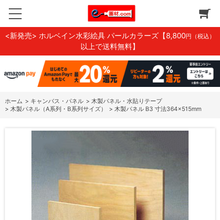
<新発売> ホルベイン水彩絵具 パールカラーズ
【8,800
円（税込）
以上で送料無料】
ホーム
>
キャンバス・パネル
>
木製パネル・水貼りテープ
>
木製パネル（A系列・B系列サイズ）
>
木製パネル B3 寸法364×515mm