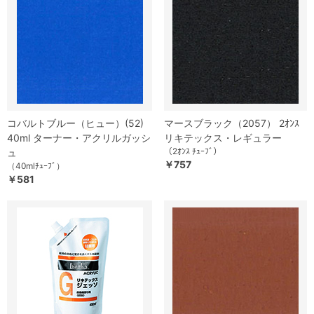
コバルトブルー（ヒュー）(52)
マースブラック（2057） 2ｵﾝｽ
40ml ターナー・アクリルガッシ
リキテックス・レギュラー
（2ｵﾝｽ ﾁｭｰﾌﾞ）
ュ
￥757
（40mlﾁｭｰﾌﾞ）
￥581