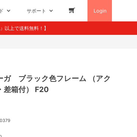
ド
サポート
Login
以上で送料無料！】
込）
ーガ ブラック色フレーム （アク
差箱付） F20
0379
0