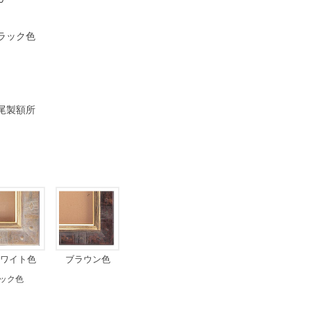
ラック色
尾製額所
ワイト色
ブラウン色
ック色