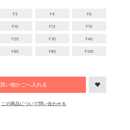
F3
F4
F6
F10
F12
F15
F25
F30
F40
F60
F80
F100
買い物かごへ入れる
この商品について問い合わせる