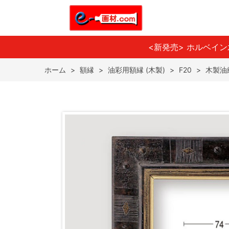
<新発売> ホルベイ
ホーム
>
額縁
>
油彩用額縁 (木製)
>
F20
>
木製油