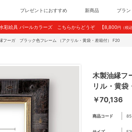
プレゼントにおすすめ
新商品
ブラン
ン水彩絵具 パールカラーズ こちらからどうぞ
【8,800
円（税
縁フーガ ブラック色フレーム （アクリル・黄袋・差箱付） F20
木製油縁フ
リル・黄袋・
￥70,136
商品コード
85
サイズ
F2