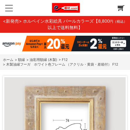
<新発売> ホルベイン水彩絵具 パールカラーズ
【8,800
円（税込）
以上で送料無料】
ホーム
>
額縁
>
油彩用額縁 (木製)
>
F12
>
木製油縁フーガ ホワイト色フレーム （アクリル・黄袋・差箱付） F12