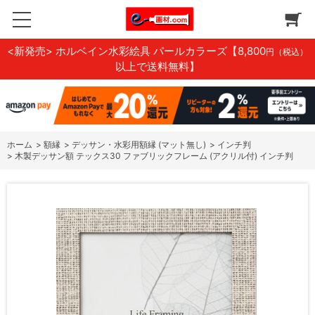
<新発売> ホルベイン水彩絵具 パールカラーズ
【8,800
円（税込）
以上で送料無料】
ホーム
>
額縁
>
デッサン・水彩用額縁 (マット無し)
>
インチ判
>
木製デッサン額 テックス30 ファブリックフレーム (アクリル付) インチ判