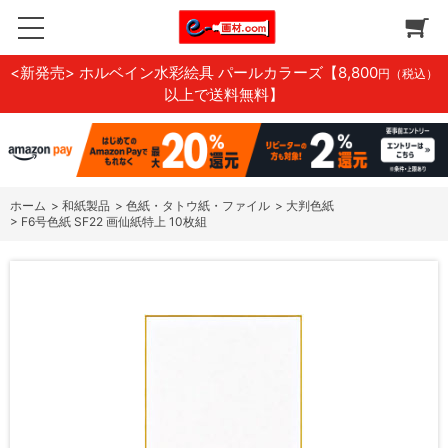
<新発売> ホルベイン水彩絵具 パールカラーズ
【8,800
円（税込）
以上で送料無料】
ホーム
>
和紙製品
>
色紙・タトウ紙・ファイル
>
大判色紙
>
F6号色紙 SF22 画仙紙特上 10枚組