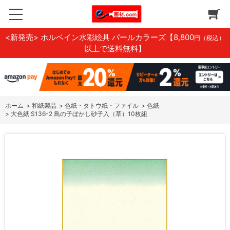
<新発売> ホルベイン水彩絵具 パールカラーズ
【8,800
円（税込）
以上で送料無料】
ホーム
>
和紙製品
>
色紙・タトウ紙・ファイル
>
色紙
>
大色紙 S136-2 鳥の子ぼかし砂子入（草）10枚組