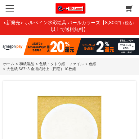
<新発売> ホルベイン水彩絵具 パールカラーズ
【8,800
円（税込）
以上で送料無料】
ホーム
>
和紙製品
>
色紙・タトウ紙・ファイル
>
色紙
>
大色紙 S87-3 金潜紙特上（円窓）10枚組