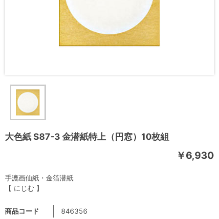
大色紙 S87-3 金潜紙特上（円窓）10枚組
￥6,930
手漉画仙紙・金箔潜紙
【 にじむ 】
商品コード
846356