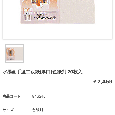
水墨画手漉二双紙(厚口)色紙判 20枚入
￥2,459
商品コード
846246
サイズ
色紙判