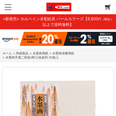
<新発売> ホルベイン水彩絵具 パールカラーズ
【8,800
円（税込）
以上で送料無料】
ホーム
>
和紙製品
>
水墨画用紙
>
水墨画清書用紙
>
水墨画手漉二双紙(厚口)色紙判 20枚入