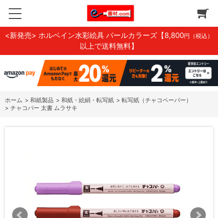
<新発売> ホルベイン水彩絵具 パールカラーズ
【8,800
円（税込）
以上で送料無料】
ホーム
>
和紙製品
>
和紙・絵絹・転写紙
>
転写紙（チャコペーパー）
>
チャコパー 太書 ムラサキ