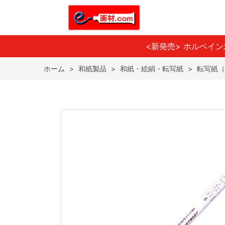
<新発売> ホルベイ
ホーム
>
和紙製品
>
和紙・絵絹・転写紙
>
転写紙（