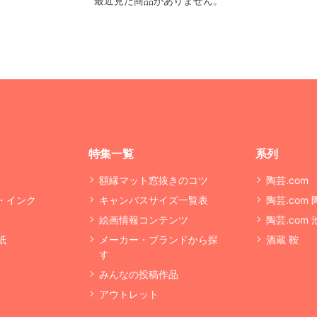
最近見た商品がありません。
特集一覧
系列
額縁マット窓抜きのコツ
陶芸.com
・インク
キャンバスサイズ一覧表
陶芸.com
絵画情報コンテンツ
陶芸.com
紙
メーカー・ブランドから探
酒蔵 鞍
す
みんなの投稿作品
アウトレット