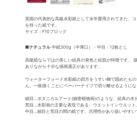
英国の代表的な高級水彩紙として永年愛用されてきた、コ
を持った紙です。
サイズ：F10ブロック
■
ナチュラル
中紙300g（中厚口）・中目・12枚とじ
高級紙ならではの美しい絵具の発色と絵肌が特徴です。 
ありながら十分な描画適正があります。
ウォーターフォード水彩紙の四方をうすい糊で固めたもの
ん。一枚描くごとにペーパーナイフで切り離せるようにな
細目…ボタニカルアート(細密植物画)のような、絵具の
荒目…水彩画の主要な表現である、ウエットインウエット
中目…細目と荒目の間の紙です。汎用性があり扱いやすい