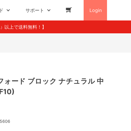
ド
サポート
Login
以上で送料無料！】
込）
ォード ブロック ナチュラル 中
F10)
5606