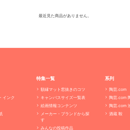
最近見た商品がありません。
特集一覧
系列
額縁マット窓抜きのコツ
陶芸.com
・インク
キャンバスサイズ一覧表
陶芸.com
絵画情報コンテンツ
陶芸.com
紙
メーカー・ブランドから探
酒蔵 鞍
す
みんなの投稿作品