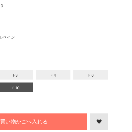
10
ルベイン
F3
Ｆ4
Ｆ6
Ｆ10
買い物かごへ入れる