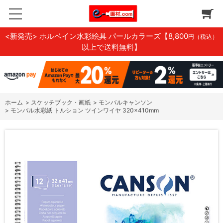
<新発売> ホルベイン水彩絵具 パールカラーズ
【8,800
円（税込）
以上で送料無料】
ホーム
>
スケッチブック・画紙
>
モンバルキャンソン
>
モンバル水彩紙 トルション ツインワイヤ 320×410mm