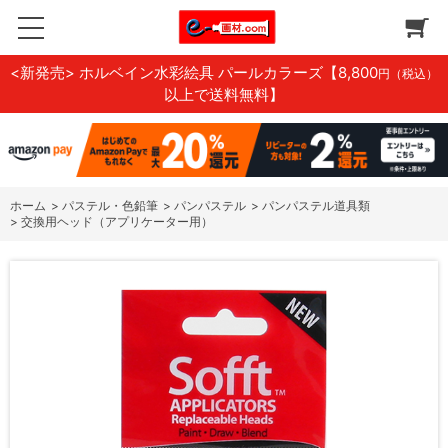
<新発売> ホルベイン水彩絵具 パールカラーズ
【8,800
円（税込）
以上で送料無料】
ホーム
>
パステル・色鉛筆
>
パンパステル
>
パンパステル道具類
>
交換用ヘッド（アプリケーター用）