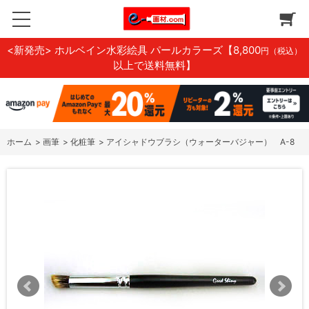
<新発売> ホルベイン水彩絵具 パールカラーズ
【8,800
円（税込）
以上で送料無料】
ホーム
>
画筆
>
化粧筆
>
アイシャドウブラシ（ウォーターバジャー） A-8