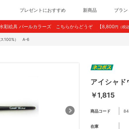
プレゼントにおすすめ
新商品
ブラン
ン水彩絵具 パールカラーズ こちらからどうぞ
【8,800
円（税
100%） A-6
アイシャドウ
￥1,815
商品コード
84
在庫