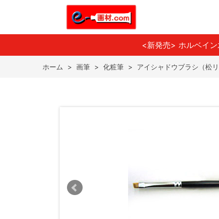
<新発売> ホルベイ
ホーム
>
画筆
>
化粧筆
>
アイシャドウブラシ（松リス