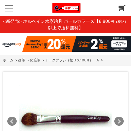
<新発売> ホルベイン水彩絵具 パールカラーズ
【8,800
円（税込）
以上で送料無料】
ホーム
>
画筆
>
化粧筆
>
チークブラシ（松リス100%） A-4