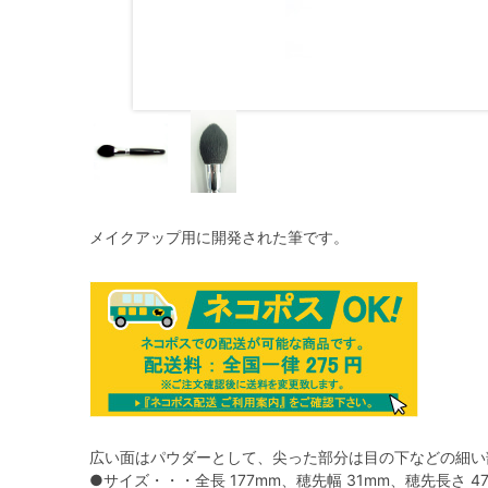
メイクアップ用に開発された筆です。
広い面はパウダーとして、尖った部分は目の下などの細い
●サイズ・・・全長 177mm、穂先幅 31mm、穂先長さ 4