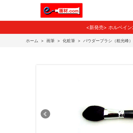
<新発売> ホルベイ
ホーム
>
画筆
>
化粧筆
>
パウダーブラシ（粗光峰） 