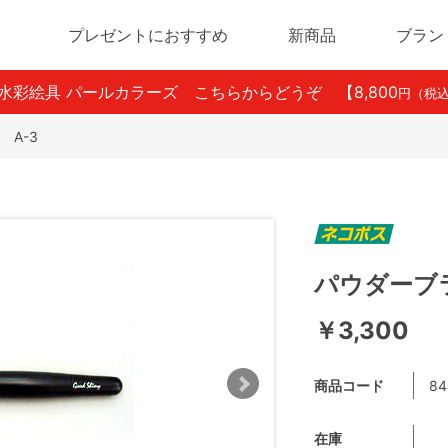
プレゼントにおすすめ
新商品
ブラン
ン水彩絵具 パールカラーズ こちらからどうぞ
【8,800
円（税
A-3
パウダーブ
￥3,300
商品コード
84
在庫