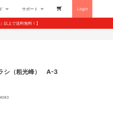
ド
サポート
Login
以上で送料無料！】
込）
ラシ（粗光峰） A-3
4083