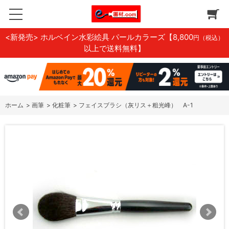
<新発売> ホルベイン水彩絵具 パールカラーズ
【8,800
円（税込）
以上で送料無料】
ホーム
>
画筆
>
化粧筆
>
フェイスブラシ（灰リス＋粗光峰） A-1