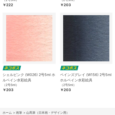
￥222
￥203
シェルピンク (W026) 2号5ml ホ
ペインズグレイ (W156) 2号5ml
ルベイン水彩絵具
ホルベイン水彩絵具
（2号5ml）
（2号5ml）
￥203
￥203
ホーム
>
画筆
>
山馬筆（日本画・デザイン用）