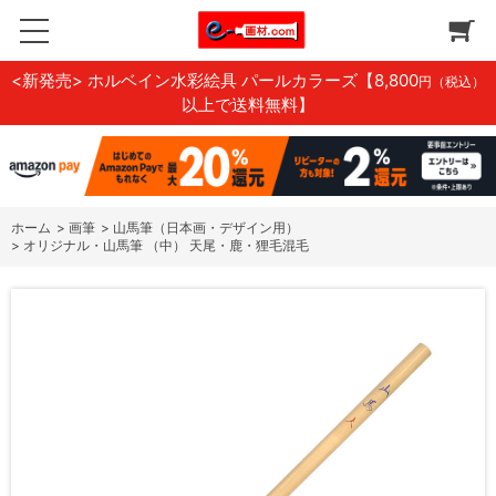
<新発売> ホルベイン水彩絵具 パールカラーズ
【8,800
円（税込）
以上で送料無料】
ホーム
>
画筆
>
山馬筆（日本画・デザイン用）
>
オリジナル・山馬筆 （中） 天尾・鹿・狸毛混毛