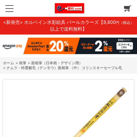
<新発売> ホルベイン水彩絵具 パールカラーズ
【8,800
円（税込）
以上で送料無料】
ホーム
>
画筆
>
面相筆（日本画・デザイン用）
>
ナムラ・特選貂毛（テンモウ）面相筆 （中） コリンスキーセーブル毛