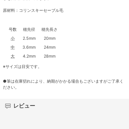
原材料：コリンスキーセーブル毛
号数
穂先径
穂先長さ
小
2.5mm
20mm
中
3.6mm
24mm
大
4.2mm
28mm
※サイズは目安です。
●筆は在庫切れにより、納期がかかる場合もございますがご了承く
ださい。
レビュー