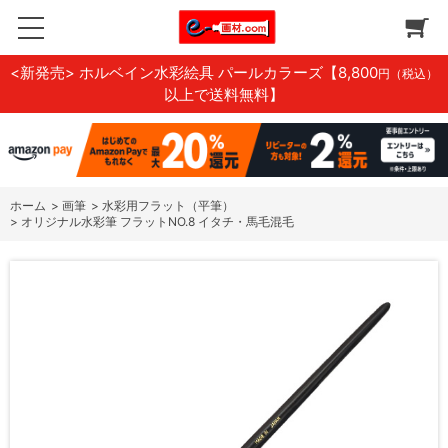
<新発売> ホルベイン水彩絵具 パールカラーズ
【8,800
円（税込）
以上で送料無料】
ホーム
>
画筆
>
水彩用フラット（平筆）
>
オリジナル水彩筆 フラットNO.8 イタチ・馬毛混毛