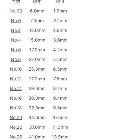
号数
穂丈
穂巾
No.00
6.0mm
1.9mm
No.0
7.0mm
2.2mm
No.2
12.0mm
2.8mm
No.4
15.0mm
3.6mm
No.6
17.0mm
4.2mm
No.8
22.0mm
5.5mm
No.10
25.0mm
6.5mm
No.12
27.0mm
7.5mm
No.14
29.0mm
8.2mm
No.16
30.0mm
9.4mm
No.18
32.0mm
9.8mm
No.20
34.0mm
10.3mm
No.22
37.0mm
11.3mm
No.26
41.0mm
13.5mm