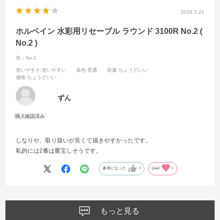
2026.5.21
ホルベイン 水彩用リセーブル ラウンド 3100R No.2 (
No.2 )
色：No.2
使いやすさ
:使いやすい
発色
:普通
容量
:ちょうどいい
価格
:ちょうどいい
ずん
しなりや、取り扱いが良くて描きやすかったです。
私的には2番は重宝しそうです。
参考になった
0
Like!
0
もっと見る