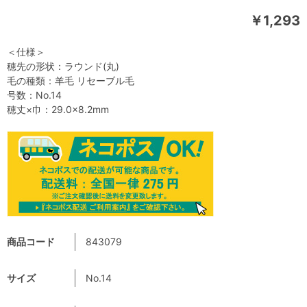
￥1,293
＜仕様＞
穂先の形状：ラウンド(丸)
毛の種類：羊毛 リセーブル毛
号数：No.14
穂丈×巾：29.0×8.2mm
商品コード
843079
サイズ
No.14