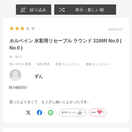
絞り込み
表示：新しい順
2026.5.21
ホルベイン 水彩用リセーブル ラウンド 3100R No.0 (
No.0 )
色：No.0
使いやすさ
:普通
発色
:普通
容量
:ちょうどいい
価格
:ちょうどいい
ずん
思ったより太くて、もう少し細いとよかったです。
参考になった
0
Like!
0