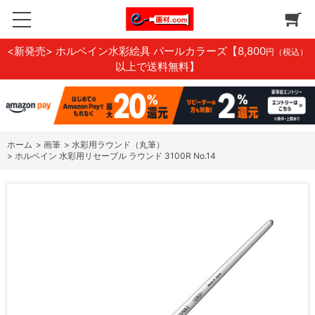
<新発売> ホルベイン水彩絵具 パールカラーズ
【8,800
円（税込）
以上で送料無料】
ホーム
>
画筆
>
水彩用ラウンド（丸筆）
>
ホルベイン 水彩用リセーブル ラウンド 3100R No.14