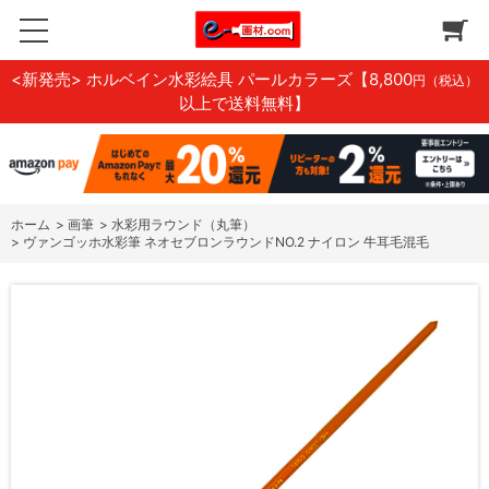
<新発売> ホルベイン水彩絵具 パールカラーズ
【8,800
円（税込）
以上で送料無料】
ホーム
>
画筆
>
水彩用ラウンド（丸筆）
>
ヴァンゴッホ水彩筆 ネオセブロンラウンドNO.2 ナイロン 牛耳毛混毛