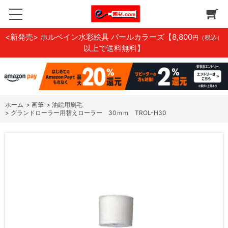
<新発売> ホルベイン水彩絵具 パールカラーズ
【8,800
円（税込）
以上で送料無料】
ホーム
>
画筆
>
油絵用刷毛
>
グランドローラー用替えローラー 30ｍｍ TROL-H30