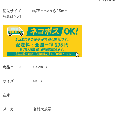
穂先サイズ・・・幅75mm×長さ35mm
写真はNo.1
商品コード
842866
サイズ
NO.6
在庫
メーカー
名村大成堂