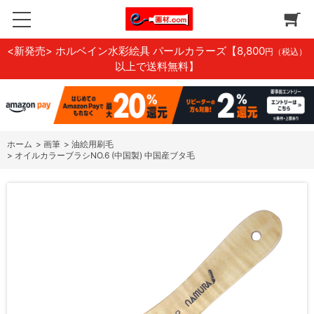
<新発売> ホルベイン水彩絵具 パールカラーズ
【8,800
円（税込）
以上で送料無料】
ホーム
>
画筆
>
油絵用刷毛
>
オイルカラーブラシNO.6 (中国製) 中国産ブタ毛