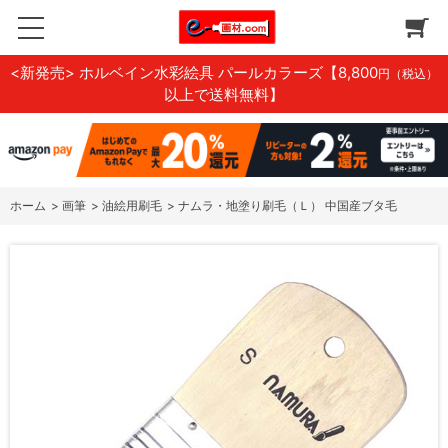
<新発売> ホルベイン水彩絵具 パールカラーズ
【8,800
円（税込）
以上で送料無料】
ホーム
>
画筆
>
油絵用刷毛
>
ナムラ・地塗り刷毛（Ｌ） 中国産ブタ毛