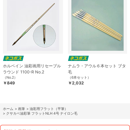
ホルベイン 油彩画用リセーブル
ナムラ・アウル６本セット ブタ
ラウンド 1100-R No.2
毛
（No.2）
（6本セット）
￥849
￥2,032
ホーム
>
画筆
>
油彩用フラット（平筆）
>
クサカベ油彩筆 フラットNLH 4号 ナイロン毛