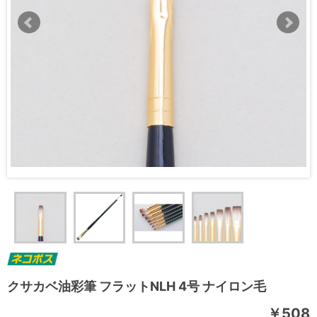
クサカベ油彩筆 フラットNLH 4号 ナイロン毛
￥508