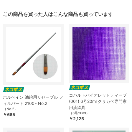
この商品を買った人はこんな商品も買っています
コバルトバイオレットディープ
ホルベイン 油絵用リセーブル フ
(001) 6号20ml クサカベ専門家
ィルバート 2100F No.2
用油絵具
（No.2）
（6号20ml）
￥665
￥2,125