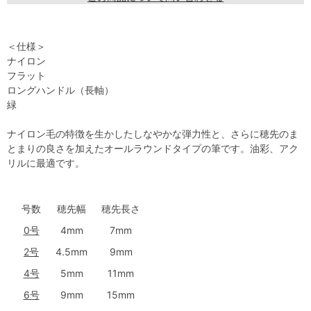
＜仕様＞
ナイロン
フラット
ロングハンドル（長軸）
緑
ナイロン毛の特徴を生かしたしなやかな弾力性と、さらに穂先のま
とまりの良さを加えたオールラウンドタイプの筆です。油彩、アク
リルに最適です。
号数
穂先幅
穂先長さ
0号
4mm
7mm
2号
4.5mm
9mm
4号
5mm
11mm
6号
9mm
15mm