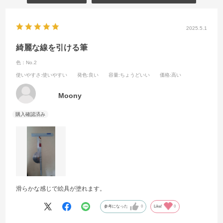
2025.5.1
綺麗な線を引ける筆
色：No.2
使いやすさ
:使いやすい
発色
:良い
容量
:ちょうどいい
価格
:高い
Moony
滑らかな感じで絵具が塗れます。
参考になった
0
Like!
0