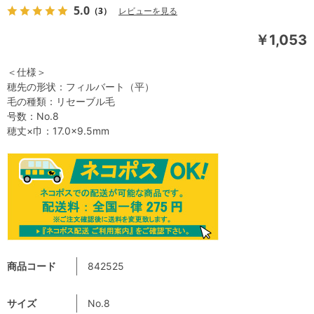
5.0
（3）
レビューを見る
￥1,053
＜仕様＞
穂先の形状：フィルバート（平）
毛の種類：リセーブル毛
号数：No.8
穂丈×巾：17.0×9.5mm
商品コード
842525
サイズ
No.8