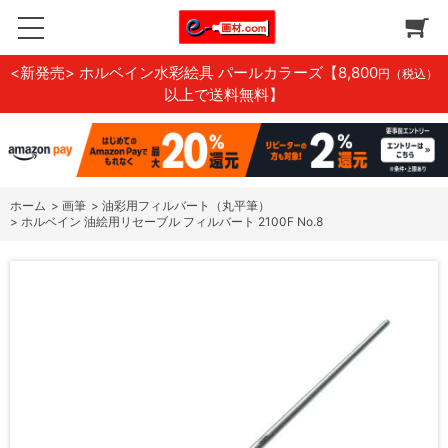
<新発売> ホルベイン水彩絵具 パールカラーズ
【8,800
円（税込）
以上で送料無料】
ホーム
>
画筆
>
油彩用フィルバート（丸平筆）
>
ホルベイン 油絵用リセーブル フィルバート 2100F No.8