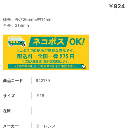
￥924
穂先：長さ26mm×幅14mm
全長：318mm
商品コード
842179
サイズ
＃16
在庫
メーカー
ターレンス