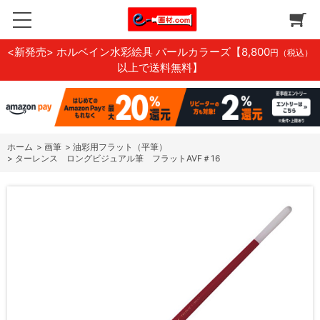
<新発売> ホルベイン水彩絵具 パールカラーズ
【8,800
円（税込）
以上で送料無料】
ホーム
>
画筆
>
油彩用フラット（平筆）
>
ターレンス ロングビジュアル筆 フラットAVF＃16