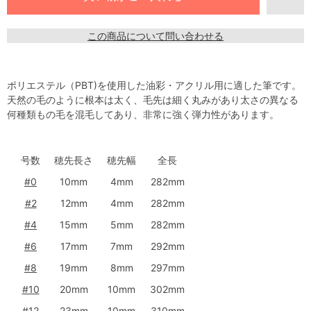
この商品について問い合わせる
ポリエステル（PBT)を使用した油彩・アクリル用に適した筆です。
天然の毛のように根本は太く、毛先は細く丸みがあり太さの異なる
何種類もの毛を混毛してあり、非常に強く弾力性があります。
号数
穂先長さ
穂先幅
全長
#0
10mm
4mm
282mm
#2
12mm
4mm
282mm
#4
15mm
5mm
282mm
#6
17mm
7mm
292mm
#8
19mm
8mm
297mm
#10
20mm
10mm
302mm
#12
23mm
10mm
310mm