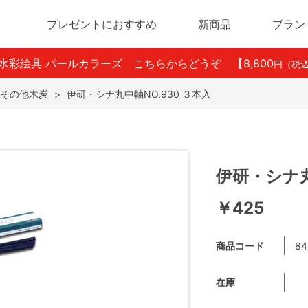
プレゼントにおすすめ
新商品
ブラン
ン水彩絵具 パールカラーズ こちらからどうぞ
【8,800
円（税
その他木炭
>
伊研・シナ丸中軸NO.930 ３本入
伊研・シナ丸
￥425
商品コード
84
在庫