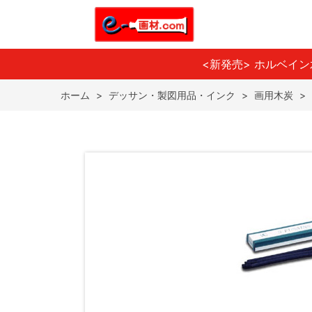
<新発売> ホルベイ
ホーム
>
デッサン・製図用品・インク
>
画用木炭
>