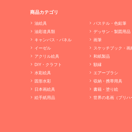
商品カテゴリ
油絵具
パステル・色鉛筆
油彩道具類
デッサン・製図用品
キャンバス・パネル
画筆
イーゼル
スケッチブック・画
アクリル絵具
和紙製品
DIY・クラフト
額縁
水彩絵具
エアーブラシ
固形水彩
収納・携帯用具
日本画絵具
書籍・塗り絵
絵手紙用品
世界の名画（プリハ