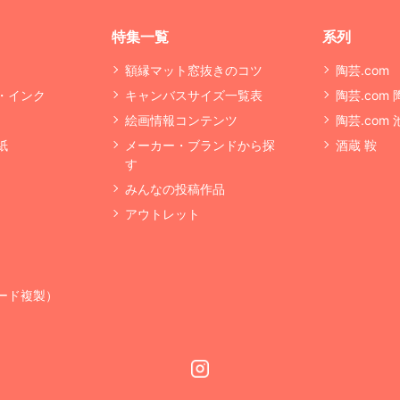
特集一覧
系列
額縁マット窓抜きのコツ
陶芸.com
・インク
キャンバスサイズ一覧表
陶芸.com
絵画情報コンテンツ
陶芸.com
紙
メーカー・ブランドから探
酒蔵 鞍
す
みんなの投稿作品
アウトレット
ード複製）
Instagram