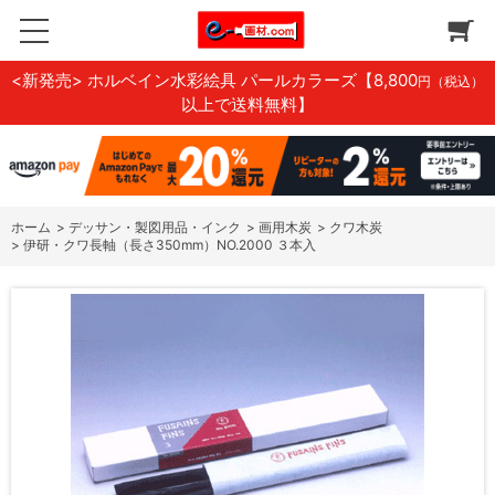
<新発売> ホルベイン水彩絵具 パールカラーズ
【8,800
円（税込）
以上で送料無料】
ホーム
>
デッサン・製図用品・インク
>
画用木炭
>
クワ木炭
>
伊研・クワ長軸（長さ350mm）NO.2000 ３本入