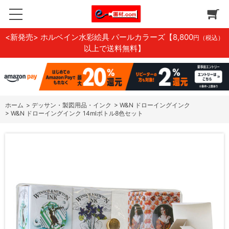
<新発売> ホルベイン水彩絵具 パールカラーズ
【8,800
円（税込）
以上で送料無料】
ホーム
>
デッサン・製図用品・インク
>
W&N ドローイングインク
>
W&N ドローイングインク 14mlボトル8色セット