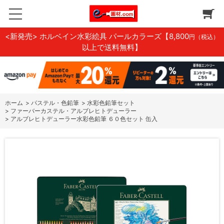
<新発売> ホルベイン水彩絵具 パールカラーズ
【8,800
円（税込）
以上で送料無料】
ホーム
>
パステル・色鉛筆
>
水彩色鉛筆セット
>
ファーバーカステル・アルブレヒトデューラー
>
アルブレヒトデューラー水彩色鉛筆 ６０色セット 缶入